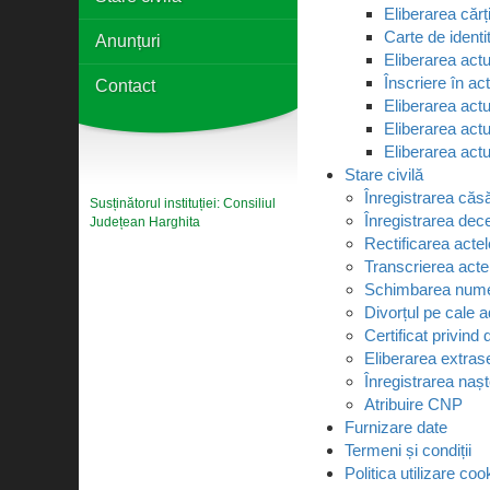
Eliberarea cărți
Carte de identi
Anunțuri
Eliberarea actu
Înscriere în act
Contact
Eliberarea actu
Eliberarea actul
Eliberarea actu
Stare civilă
Înregistrarea căsă
Susținătorul instituției: Consiliul
Înregistrarea dec
Județean Harghita
Rectificarea actel
Transcrierea actel
Schimbarea numel
Divorțul pe cale a
Certificat privind
Eliberarea extrase
Înregistrarea naște
Atribuire CNP
Furnizare date
Termeni și condiții
Politica utilizare coo