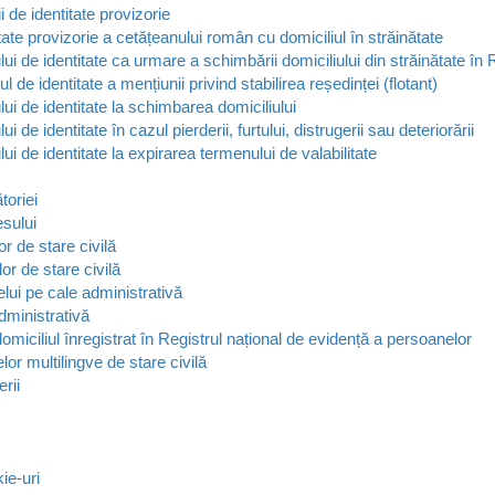
i de identitate provizorie
tate provizorie a cetățeanului român cu domiciliul în străinătate
lui de identitate ca urmare a schimbării domiciliului din străinătate î
ul de identitate a mențiunii privind stabilirea reședinței (flotant)
lui de identitate la schimbarea domiciliului
ui de identitate în cazul pierderii, furtului, distrugerii sau deteriorării
lui de identitate la expirarea termenului de valabilitate
toriei
esului
or de stare civilă
or de stare civilă
ui pe cale administrativă
dministrativă
 domiciliul înregistrat în Registrul național de evidență a persoanelor
lor multilingve de stare civilă
rii
kie-uri