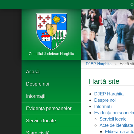
C
Consiliul Judeţean Harghita
DJEP Harghita
Hartă si
Acasă
Hartă site
Despre noi
DJEP Harghita
Informații
Despre noi
Informații
Evidența persoanelor
Evidența persoanelo
Servicii locale
Servicii locale
Acte de identitate
Eliberarea actul
Stare civilă