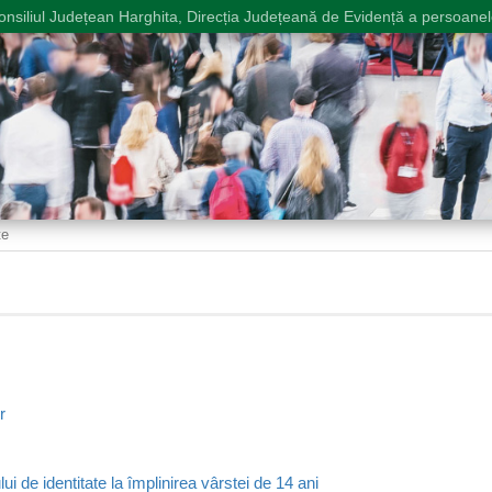
onsiliul Județean Harghita, Direcția Județeană de Evidență a persoanel
te
r
ui de identitate la împlinirea vârstei de 14 ani