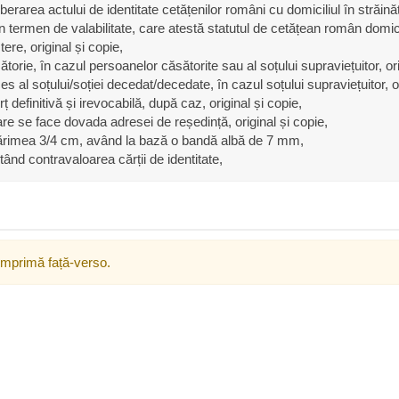
berarea actului de identitate cetățenilor români cu domiciliul în străin
în termen de valabilitate, care atestă statutul de cetățean român domicili
tere, original și copie,
sătorie, în cazul persoanelor căsătorite sau al soțului supraviețuitor, ori
ces al soțului/soției decedat/decedate, în cazul soțului supraviețuitor, or
ț definitivă și irevocabilă, după caz, original și copie,
e se face dovada adresei de reședință, original și copie,
mărimea 3/4 cm, având la bază o bandă albă de 7 mm,
ând contravaloarea cărții de identitate,
 imprimă față-verso.