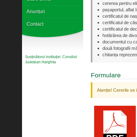
cererea pentru eli
pașaportul, aflat 
Anunțuri
certificatul de naș
certificatul de că
Contact
certificatul de de
hotărârea de divor
documentul cu car
două fotografii 
chitanța reprezent
Susținătorul instituției: Consiliul
Județean Harghita
Formulare
Atenție! Cererile se