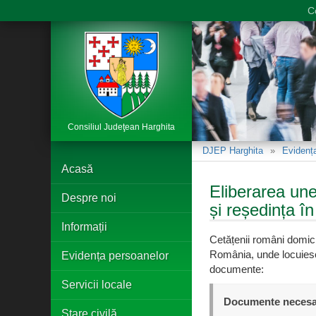
C
Consiliul Judeţean Harghita
DJEP Harghita
Evidenț
Acasă
Eliberarea unei
Despre noi
și reședința 
Informații
Cetățenii români domicil
România, unde locuiesc
Evidența persoanelor
documente:
Servicii locale
Documente necesa
Stare civilă