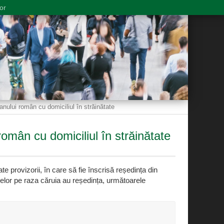
or
anului român cu domiciliul în străinătate
 român cu domiciliul în străinătate
ate provizorii, în care să fie înscrisă reședința din
elor pe raza căruia au reședința, următoarele