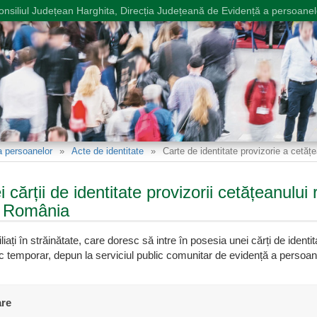
onsiliul Județean Harghita, Direcția Județeană de Evidență a persoanel
a persoanelor
Acte de identitate
Carte de identitate provizorie a cetățe
 cărții de identitate provizorii cetățeanului
în România
iați în străinătate, care doresc să intre în posesia unei cărți de identit
 temporar, depun la serviciul public comunitar de evidență a persoan
re