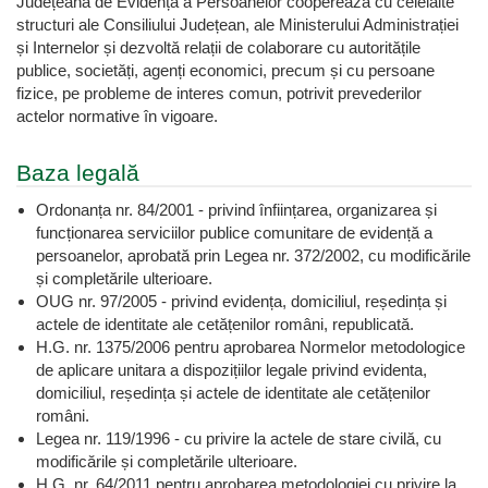
Județeană de Evidență a Persoanelor cooperează cu celelalte
structuri ale Consiliului Județean, ale Ministerului Administrației
și Internelor și dezvoltă relații de colaborare cu autoritățile
publice, societăți, agenți economici, precum și cu persoane
fizice, pe probleme de interes comun, potrivit prevederilor
actelor normative în vigoare.
Baza legală
Ordonanța nr. 84/2001 - privind înființarea, organizarea și
funcționarea serviciilor publice comunitare de evidență a
persoanelor, aprobată prin Legea nr. 372/2002, cu modificările
și completările ulterioare.
OUG nr. 97/2005 - privind evidența, domiciliul, reședința și
actele de identitate ale cetățenilor români, republicată.
H.G. nr. 1375/2006 pentru aprobarea Normelor metodologice
de aplicare unitara a dispozițiilor legale privind evidenta,
domiciliul, reședința și actele de identitate ale cetățenilor
români.
Legea nr. 119/1996 - cu privire la actele de stare civilă, cu
modificările și completările ulterioare.
H.G. nr. 64/2011 pentru aprobarea metodologiei cu privire la