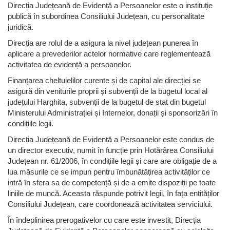
Direcția Județeană de Evidență a Persoanelor este o instituție
publică în subordinea Consiliului Județean, cu personalitate
juridică.
Direcția are rolul de a asigura la nivel județean punerea în
aplicare a prevederilor actelor normative care reglementează
activitatea de evidență a persoanelor.
Finanțarea cheltuielilor curente și de capital ale direcției se
asigură din veniturile proprii și subvenții de la bugetul local al
județului Harghita, subvenții de la bugetul de stat din bugetul
Ministerului Administrației și Internelor, donații și sponsorizări în
condițiile legii.
Direcția Județeană de Evidență a Persoanelor este condus de
un director executiv, numit în funcție prin Hotărârea Consiliului
Județean nr. 61/2006, în condițiile legii și care are obligație de a
lua măsurile ce se impun pentru îmbunătățirea activităților ce
intră în sfera sa de competență și de a emite dispoziții pe toate
liniile de muncă. Aceasta răspunde potrivit legii, în fața entităților
Consiliului Județean, care coordonează activitatea serviciului.
În îndeplinirea prerogativelor cu care este investit, Direcția