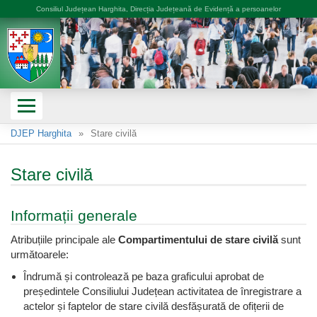
Consiliul Județean Harghita, Direcția Județeană de Evidență a persoanelor
DJEP Harghita
Stare civilă
Stare civilă
Informații generale
Atribuțiile principale ale
Compartimentului de stare civilă
sunt
următoarele:
Îndrumă și controlează pe baza graficului aprobat de
președintele Consiliului Județean activitatea de înregistrare a
actelor și faptelor de stare civilă desfășurată de ofițerii de