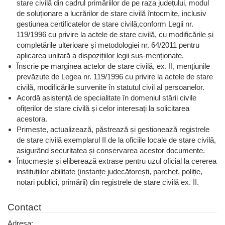
stare civilă din cadrul primăriilor de pe raza județului, modul
de soluționare a lucrărilor de stare civilă întocmite, inclusiv
gestiunea certificatelor de stare civilă,conform Legii nr.
119/1996 cu privire la actele de stare civilă, cu modificările și
completările ulterioare și metodologiei nr. 64/2011 pentru
aplicarea unitară a dispozițiilor legii sus-menționate.
Înscrie pe marginea actelor de stare civilă, ex. II, mențiunile
prevăzute de Legea nr. 119/1996 cu privire la actele de stare
civilă, modificările survenite în statutul civil al persoanelor.
Acordă asistență de specialitate în domeniul stării civile
ofițerilor de stare civilă și celor interesați la solicitarea
acestora.
Primește, actualizează, păstrează și gestionează registrele
de stare civilă exemplarul II de la oficiile locale de stare civilă,
asigurând securitatea și conservarea acestor documente.
Întocmește și eliberează extrase pentru uzul oficial la cererea
instituțiilor abilitate (instanțe judecătorești, parchet, poliție,
notari publici, primării) din registrele de stare civilă ex. II.
Contact
Adresa: