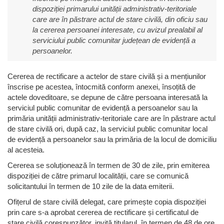
dispoziției primarului unității administrativ-teritoriale
care are în păstrare actul de stare civilă, din oficiu sau
la cererea persoanei interesate, cu avizul prealabil al
serviciului public comunitar județean de evidență a
persoanelor.
Cererea de rectificare a actelor de stare civilă și a mențiunilor
înscrise pe acestea, întocmită conform anexei, însoțită de
actele doveditoare, se depune de către persoana interesată la
serviciul public comunitar de evidență a persoanelor sau la
primăria unității administrativ-teritoriale care are în păstrare actul
de stare civilă ori, după caz, la serviciul public comunitar local
de evidență a persoanelor sau la primăria de la locul de domiciliu
al acesteia.
Cererea se soluționează în termen de 30 de zile, prin emiterea
dispoziției de către primarul localității, care se comunică
solicitantului în termen de 10 zile de la data emiterii.
Ofițerul de stare civilă delegat, care primește copia dispoziției
prin care s-a aprobat cererea de rectificare și certificatul de
stare civilă corespunzător, invită titularul, în termen de 48 de ore,