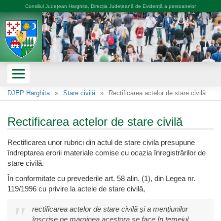
Consiliul Județean Harghita, Direcția Județeană de Evidență a persoanelor
DJEP Harghita
Stare civilă
Rectificarea actelor de stare civilă
Rectificarea actelor de stare civilă
Rectificarea unor rubrici din actul de stare civila presupune
îndreptarea erorii materiale comise cu ocazia înregistrărilor de
stare civilă.
În conformitate cu prevederile art. 58 alin. (1), din Legea nr.
119/1996 cu privire la actele de stare civilă,
rectificarea actelor de stare civilă și a mențiunilor
înscrise pe marginea acestora se face în temeiul