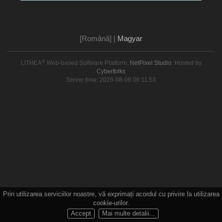
[Română]
|
Magyar
®
LITHEA
Web-based Software Platform,
NetPixel Studio
. Hosted by
Cyberfolks
Server time: 2026-08-06 06:11:53
Prin utilizarea serviciilor noastre, vă exprimați acordul cu privire la utilizarea
cookie-urilor.
Accept
Mai multe detalii...