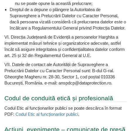
nu se poate opune la această prelucrare;
Dreptul de a depune o plângere la Autoritatea de
Supraveghere a Prelucrării Datelor cu Caracter Personal,
dacă persoana vizată consideră că prelucrarea datelor este o
încălcare a Regulamentului General privind Protecția Datelor.
VI. Direcția Județeană de Evidență a persoanelor Harghita a
implementat măsuri tehnice și organizatorice adecvate, astfel
încât să asigure integritatea și confidențialitatea datelor conform
art. 25 și 32 din Regulamentul General al U.E.
VII. Datele de contact ale Autorității de Supraveghere a
Prelucrării Datelor cu Caracter Personal sunt: B-dul G-ral.
Gheorghe Magheru nr. 28-30, Sector 1, cod poștal 010336
București, România. e-mail: anspdcp@dataprotection.ro.
Codul de conduită etică și profesională
Codul Etic al funcționarilor publici se poate descărca în format
PDF:
Codul Etic al funcționarilor publici
.
Acțiuni, evenimente – comunicate de presă