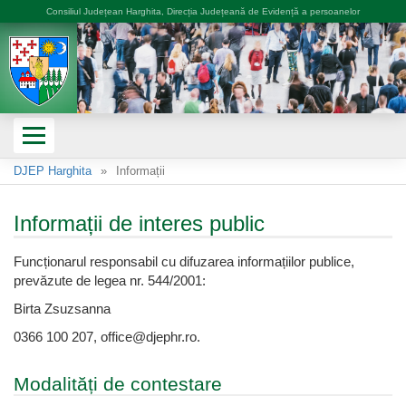
Consiliul Județean Harghita, Direcția Județeană de Evidență a persoanelor
DJEP Harghita
Informații
Informații de interes public
Funcționarul responsabil cu difuzarea informațiilor publice,
prevăzute de legea nr. 544/2001:
Birta Zsuzsanna
0366 100 207, office@djephr.ro.
Modalități de contestare