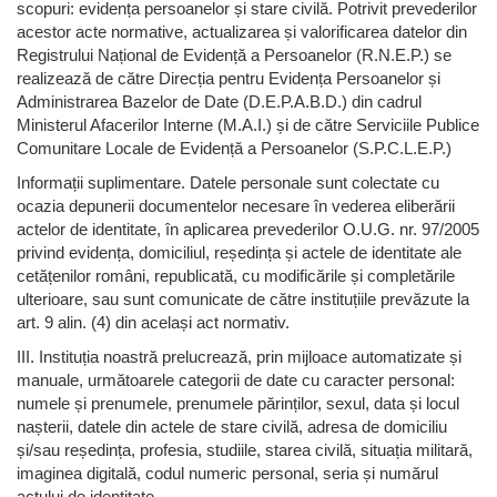
scopuri: evidența persoanelor și stare civilă. Potrivit prevederilor
acestor acte normative, actualizarea și valorificarea datelor din
Registrului Național de Evidență a Persoanelor (R.N.E.P.) se
realizează de către Direcția pentru Evidența Persoanelor și
Administrarea Bazelor de Date (D.E.P.A.B.D.) din cadrul
Ministerul Afacerilor Interne (M.A.I.) și de către Serviciile Publice
Comunitare Locale de Evidență a Persoanelor (S.P.C.L.E.P.)
Informații suplimentare. Datele personale sunt colectate cu
ocazia depunerii documentelor necesare în vederea eliberării
actelor de identitate, în aplicarea prevederilor O.U.G. nr. 97/2005
privind evidența, domiciliul, reședința și actele de identitate ale
cetățenilor români, republicată, cu modificările și completările
ulterioare, sau sunt comunicate de către instituțiile prevăzute la
art. 9 alin. (4) din același act normativ.
III. Instituția noastră prelucrează, prin mijloace automatizate și
manuale, următoarele categorii de date cu caracter personal:
numele și prenumele, prenumele părinților, sexul, data și locul
nașterii, datele din actele de stare civilă, adresa de domiciliu
și/sau reședința, profesia, studiile, starea civilă, situația militară,
imaginea digitală, codul numeric personal, seria și numărul
actului de identitate.