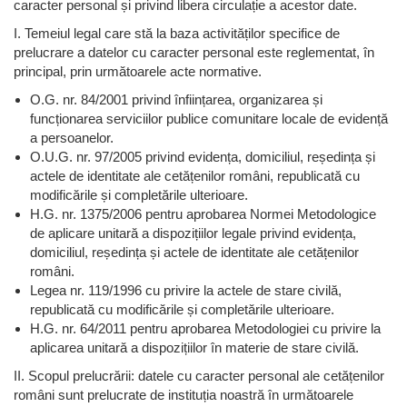
caracter personal și privind libera circulație a acestor date.
I. Temeiul legal care stă la baza activităților specifice de
prelucrare a datelor cu caracter personal este reglementat, în
principal, prin următoarele acte normative.
O.G. nr. 84/2001 privind înființarea, organizarea și
funcționarea serviciilor publice comunitare locale de evidență
a persoanelor.
O.U.G. nr. 97/2005 privind evidența, domiciliul, reședința și
actele de identitate ale cetățenilor români, republicată cu
modificările și completările ulterioare.
H.G. nr. 1375/2006 pentru aprobarea Normei Metodologice
de aplicare unitară a dispozițiilor legale privind evidența,
domiciliul, reședința și actele de identitate ale cetățenilor
români.
Legea nr. 119/1996 cu privire la actele de stare civilă,
republicată cu modificările și completările ulterioare.
H.G. nr. 64/2011 pentru aprobarea Metodologiei cu privire la
aplicarea unitară a dispozițiilor în materie de stare civilă.
II. Scopul prelucrării: datele cu caracter personal ale cetățenilor
români sunt prelucrate de instituția noastră în următoarele