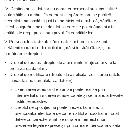
IV. Destinatarii ai datelor cu caracter personal sunt instituțiile/
autoritățile cu atribuții în domeniile: apărare, ordine publică,
securitate națională și justiție, administrație publică, sănătate,
fiscal, asigurări sociale de stat, la care se pot adăuga și alte
entități de drept public sau privat, în condițiile legii.
V. Persoanele vizate ale căror date sunt prelucrate sunt:
cetățenii români cu domiciliul în țară și în străinătate, și au
următoarele drepturi:
Dreptul de acces (dreptul de a primi informații cu privire la
prelucrarea datelor).
Dreptul de rectificare (dreptul de a solicita rectificarea datelor
inexacte sau completarea datelor).
Exercitarea acestor drepturi se poate realiza prin
intermediul unor cereri scrise, datate și semnate, adresate
instituției noastre.
Dreptul de opoziție, nu poate fi exercitat în cazul
prelucrărilor efectuate de către instituția noastră, întrucât
datele cu caracter sunt prelucrate în temeiul unor
prevederi legale exprese și, prin urmare, persoana vizată