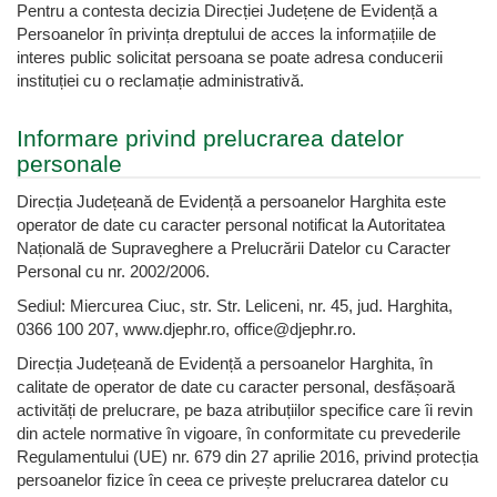
Pentru a contesta decizia Direcției Județene de Evidență a
Persoanelor în privința dreptului de acces la informațiile de
interes public solicitat persoana se poate adresa conducerii
instituției cu o reclamație administrativă.
Informare privind prelucrarea datelor
personale
Direcția Județeană de Evidență a persoanelor Harghita este
operator de date cu caracter personal notificat la Autoritatea
Națională de Supraveghere a Prelucrării Datelor cu Caracter
Personal cu nr. 2002/2006.
Sediul: Miercurea Ciuc, str. Str. Leliceni, nr. 45, jud. Harghita,
0366 100 207, www.djephr.ro, office@djephr.ro.
Direcția Județeană de Evidență a persoanelor Harghita, în
calitate de operator de date cu caracter personal, desfășoară
activități de prelucrare, pe baza atribuțiilor specifice care îi revin
din actele normative în vigoare, în conformitate cu prevederile
Regulamentului (UE) nr. 679 din 27 aprilie 2016, privind protecția
persoanelor fizice în ceea ce privește prelucrarea datelor cu