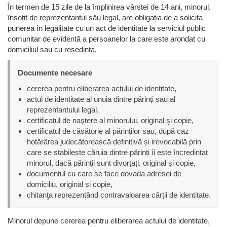
În termen de 15 zile de la împlinirea vârstei de 14 ani, minorul,
însoțit de reprezentantul său legal, are obligația de a solicita
punerea în legalitate cu un act de identitate la serviciul public
comunitar de evidentă a persoanelor la care este arondat cu
domiciliul sau cu reședința.
Documente necesare
cererea pentru eliberarea actului de identitate,
actul de identitate al unuia dintre părinți sau al
reprezentantului legal,
certificatul de naştere al minorului, original şi copie,
certificatul de căsătorie al părinților sau, după caz
hotărârea judecătorească definitivă și irevocabilă prin
care se stabilește căruia dintre părinți îi este încredințat
minorul, dacă părinții sunt divorțați, original și copie,
documentul cu care se face dovada adresei de
domiciliu, original și copie,
chitanţa reprezentând contravaloarea cărții de identitate.
Minorul depune cererea pentru eliberarea actului de identitate,