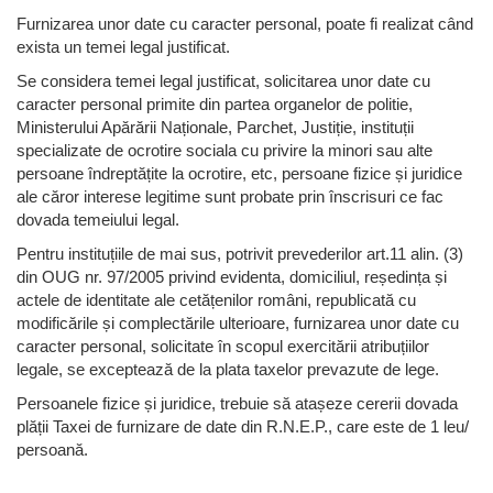
Furnizarea unor date cu caracter personal, poate fi realizat când
exista un temei legal justificat.
Se considera temei legal justificat, solicitarea unor date cu
caracter personal primite din partea organelor de politie,
Ministerului Apărării Naționale, Parchet, Justiție, instituții
specializate de ocrotire sociala cu privire la minori sau alte
persoane îndreptățite la ocrotire, etc, persoane fizice și juridice
ale căror interese legitime sunt probate prin înscrisuri ce fac
dovada temeiului legal.
Pentru instituțiile de mai sus, potrivit prevederilor art.11 alin. (3)
din OUG nr. 97/2005 privind evidenta, domiciliul, reședința și
actele de identitate ale cetățenilor români, republicată cu
modificările și complectările ulterioare, furnizarea unor date cu
caracter personal, solicitate în scopul exercitării atribuțiilor
legale, se exceptează de la plata taxelor prevazute de lege.
Persoanele fizice și juridice, trebuie să atașeze cererii dovada
plății Taxei de furnizare de date din R.N.E.P., care este de 1 leu/
persoană.