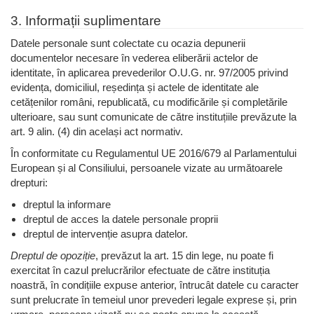
3. Informații suplimentare
Datele personale sunt colectate cu ocazia depunerii
documentelor necesare în vederea eliberării actelor de
identitate, în aplicarea prevederilor O.U.G. nr. 97/2005 privind
evidența, domiciliul, reședința și actele de identitate ale
cetățenilor români, republicată, cu modificările și completările
ulterioare, sau sunt comunicate de către instituțiile prevăzute la
art. 9 alin. (4) din același act normativ.
În conformitate cu Regulamentul UE 2016/679 al Parlamentului
European și al Consiliului, persoanele vizate au următoarele
drepturi:
dreptul la informare
dreptul de acces la datele personale proprii
dreptul de intervenție asupra datelor.
Dreptul de opoziție
, prevăzut la art. 15 din lege, nu poate fi
exercitat în cazul prelucrărilor efectuate de către instituția
noastră, în condițiile expuse anterior, întrucât datele cu caracter
sunt prelucrate în temeiul unor prevederi legale exprese și, prin