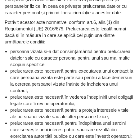
persoanelor fizice, în ceea ce privește prelucrarea datelor cu
caracter personal și privind libera circulație a acestor date.
Potrivit acestor acte normative, conform art.6, alin.(1) din
Regulamentul (UE) 2016/679, Prelucrarea este legală numai
dacă și în măsura în care se aplică cel puțin una dintre
următoarele condiții:
persoana vizată și-a dat consimțământul pentru prelucrarea
datelor sale cu caracter personal pentru unul sau mai multe
scopuri specifice;
prelucrarea este necesară pentru executarea unui contract la
care persoana vizată este parte sau pentru a face demersuri
la cererea persoanei vizate înainte de încheierea unui
contract;
prelucrarea este necesară în vederea îndeplinirii unei obligații
legale care îi revine operatorului;
prelucrarea este necesară pentru a proteja interesele vitale
ale persoanei vizate sau ale altei persoane fizice;
prelucrarea este necesară pentru îndeplinirea unei sarcini
care servește unui interes public sau care rezultă din
exercitarea autorității publice cu care este învestit operatorul;