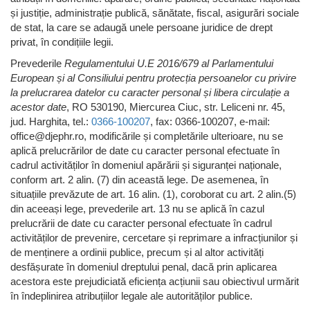
și justiție, administrație publică, sănătate, fiscal, asigurări sociale
de stat, la care se adaugă unele persoane juridice de drept
privat, în condițiile legii.
Prevederile
Regulamentului U.E 2016/679 al Parlamentului
European și al Consiliului pentru protecția persoanelor cu privire
la prelucrarea datelor cu caracter personal și libera circulație a
acestor date
, RO 530190, Miercurea Ciuc, str. Leliceni nr. 45,
jud. Harghita, tel.:
0366-100207
, fax: 0366-100207, e-mail:
office@djephr.ro, modificările și completările ulterioare, nu se
aplică prelucrărilor de date cu caracter personal efectuate în
cadrul activităților în domeniul apărării și siguranței naționale,
conform art. 2 alin. (7) din această lege. De asemenea, în
situațiile prevăzute de art. 16 alin. (1), coroborat cu art. 2 alin.(5)
din aceeași lege, prevederile art. 13 nu se aplică în cazul
prelucrării de date cu caracter personal efectuate în cadrul
activităților de prevenire, cercetare și reprimare a infracțiunilor și
de menținere a ordinii publice, precum și al altor activități
desfășurate în domeniul dreptului penal, dacă prin aplicarea
acestora este prejudiciată eficiența acțiunii sau obiectivul urmărit
în îndeplinirea atribuțiilor legale ale autorităților publice.