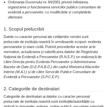
Ordonanța Guvernului nr. 84/2001 privind
înființarea,
organizarea și funcționarea serviciilor publice comunitare de
evidență a persoanelor
, cu modificările și completările
ulterioare.
1. Scopul prelucrării
Datele cu caracter personal ale cetățenilor români sunt
prelucrate de instituția noastră în următoarele scopuri: evidența
persoanelor și stare civilă. Potrivit prevederilor acestor acte
normative, actualizarea și valorificarea datelor din Registrului
Național de Evidență a Persoanelor (R.N.E.P.) se realizează de
către
Direcția pentru Evidența Persoanelor și Administrarea
Bazelor de Date (D.E.P.A.B.D.) din cadrul Ministerul Afacerilor
Interne (M.A.I.) și de către Serviciile Publice Comunitare de
Evidență a Persoanelor (S.P.C.E.P.)
2. Categoriile de destinatari
Categoriile de destinatari ai datelor cu caracter personal
prelucrate de instituția noastră sunt instituțiile/autoritățile cu
atribuții în domeniile: apărare, ordine publică, securitate națională