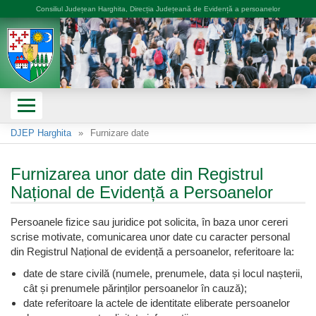
Consiliul Județean Harghita, Direcția Județeană de Evidență a persoanelor
DJEP Harghita
Furnizare date
Furnizarea unor date din Registrul
Național de Evidență a Persoanelor
Persoanele fizice sau juridice pot solicita, în baza unor cereri
scrise motivate, comunicarea unor date cu caracter personal
din Registrul Național de evidență a persoanelor, referitoare la:
date de stare civilă (numele, prenumele, data și locul nașterii,
cât și prenumele părinților persoanelor în cauză);
date referitoare la actele de identitate eliberate persoanelor