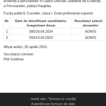
evidență a persoanelor în cadrul Direcției Județene de Evidență
a Persoanelor, județul Harghita.
Fucția publică: Consilier, clasa I. Grad profesional superior.
Nr.
Date de identificare candidat/nr.
Rezultatul selectări
înregistrare dosar
dosarelor
1
580/18.04.2024
ADMIS
2
593/19.04.2024
ADMIS
Afișat astăzi, 26 aprilie 2024.
Secretarul comisiei
Péli Szidónia
Hartă site
|
Termeni și condiții
Autentificare furnizor de date