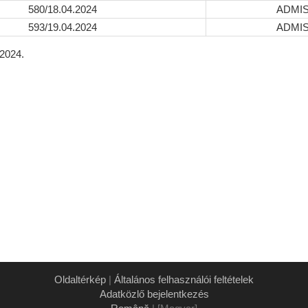
580/18.04.2024
ADMI
593/19.04.2024
ADMI
 2024.
Oldaltérkép
|
Általános felhasználói feltételek
Adatközlő bejelentkezés