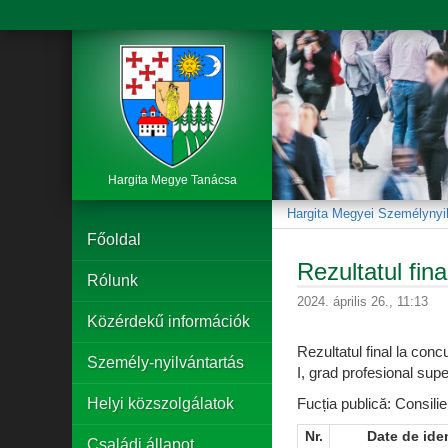
Hargita Megye Tanácsa
Hargita Megyei Személynyil
Főoldal
Rezultatul fina
Rólunk
2024. április 26., 11:13
Közérdekű információk
Rezultatul final la conc
Személy-nyilvántartás
I, grad profesional sup
Helyi közszolgálatok
Fucția publică: Consilie
Nr.
Date de iden
Családi állapot