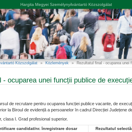
Hargita Megyei Személynyilvántartó Közszolgálat
vántartó Közszolgálat
Közlemények
Rezultatul final - ocuparea unei f
l - ocuparea unei funcții publice de execuție
ursul de recrutare pentru ocuparea funcției publice vacante, de execuți
erior la Biroul de evidență a persoanelor în cadrul Direcției Județene d
r, clasa I. Grad profesional superior.
tificare candidat/nr. înregistrare dosar
Rezultatul selectă