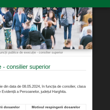
uncții publice de execuție - consilier superior
 - consilier superior
e din data de 08.05.2024, în funcția de consilier, clasa
e Evidență a Persoanelor, județul Harghita.
rii dosarelor
Motivul respingerii dosarelor