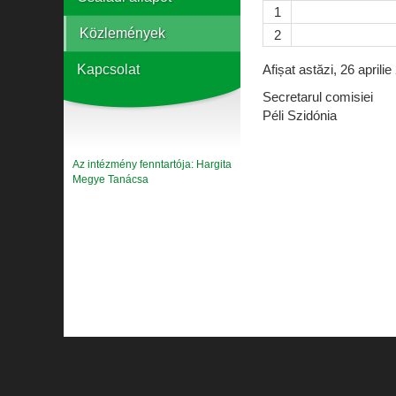
1
Közlemények
2
Kapcsolat
Afișat astăzi, 26 aprilie
Secretarul comisiei
Péli Szidónia
Az intézmény fenntartója: Hargita
Megye Tanácsa