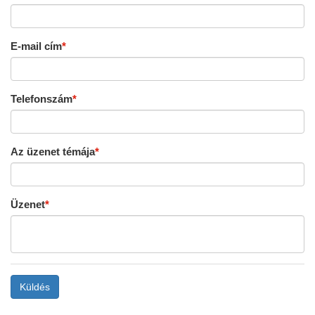
E-mail cím
Telefonszám
Az üzenet témája
Üzenet
Küldés