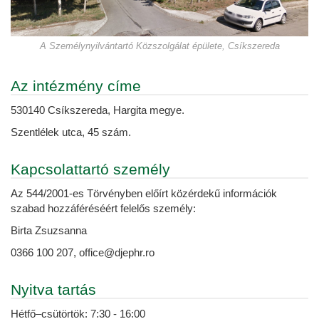
A Személynyilvántartó Közszolgálat épülete, Csíkszereda
Az intézmény címe
530140 Csíkszereda, Hargita megye.
Szentlélek utca, 45 szám.
Kapcsolattartó személy
Az 544/2001-es Törvényben előírt közérdekű információk
szabad hozzáféréséért felelős személy:
Birta Zsuzsanna
0366 100 207, office@djephr.ro
Nyitva tartás
Hétfő–csütörtök: 7:30 - 16:00