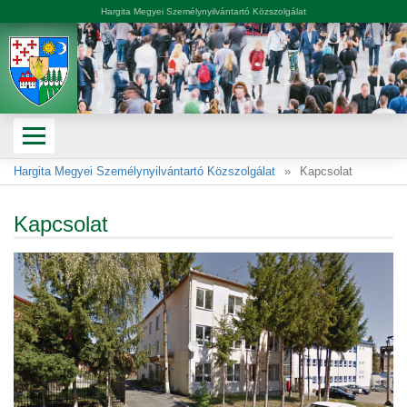
Hargita Megyei Személynyilvántartó Közszolgálat
Hargita Megyei Személynyilvántartó Közszolgálat
Kapcsolat
Kapcsolat