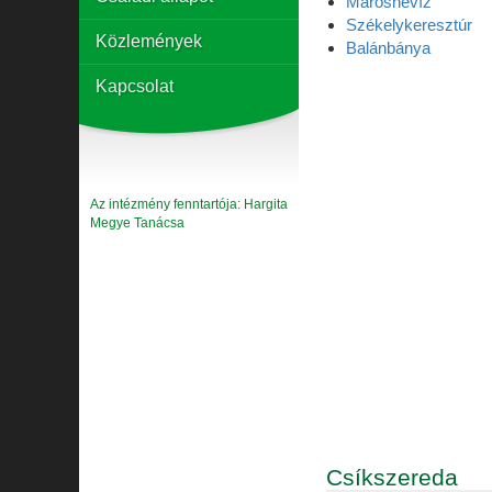
Maroshévíz
Székelykeresztúr
Közlemények
Balánbánya
Kapcsolat
Az intézmény fenntartója: Hargita
Megye Tanácsa
Csíkszereda