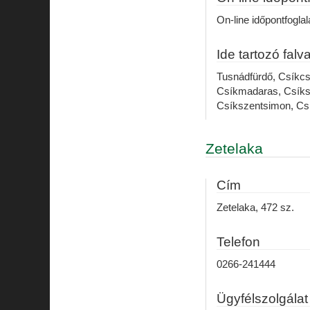
On-line időpontfogla
Ide tartozó falv
Tusnádfürdő, Csíkcs
Csíkmadaras, Csíksz
Csíkszentsimon, Cs
Zetelaka
Cím
Zetelaka, 472 sz.
Telefon
0266-241444
Ügyfélszolgálat