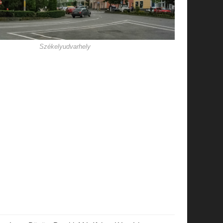
Székelyudvarhely