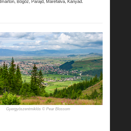
márton, Bögöz, Parajd, Máréfalva, Kányád.
Gyergyószentmiklós © Pear Blossom