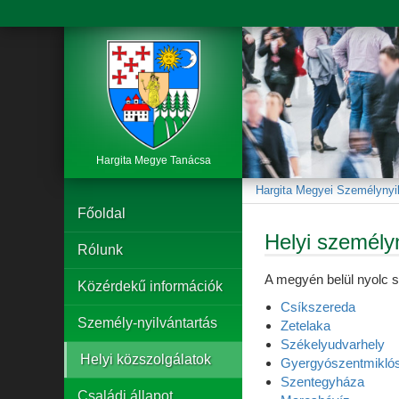
Hargita Megye Tanácsa
Hargita Megyei Személynyil
Főoldal
Helyi személyn
Rólunk
A megyén belül nyolc s
Közérdekű információk
Csíkszereda
Személy-nyilvántartás
Zetelaka
Székelyudvarhely
Helyi közszolgálatok
Gyergyószentmikló
Szentegyháza
Családi állapot