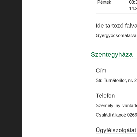
Péntek
08:3
14:
Ide tartozó falv
Gyergyócsomafalva, 
Szentegyháza
Cím
Str. Turnătorilor, nr. 2
Telefon
Személyi nyilvántart
Családi állapot: 026
Ügyfélszolgálat