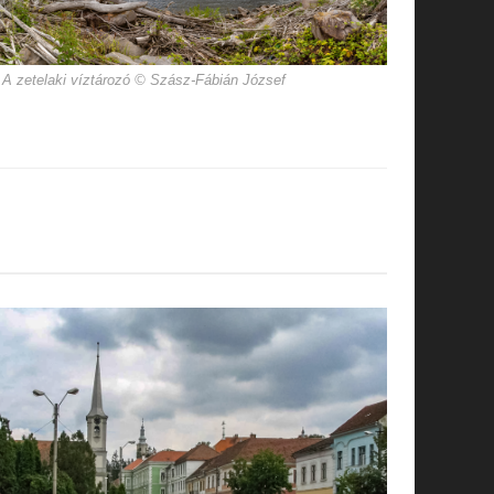
A zetelaki víztározó © Szász-Fábián József