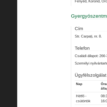
Fenyéd, Korond, Oro
Gyergyószentm
Cím
Str. Carpați, nr. 8.
Telefon
Családi állapot: 266
Személyi nyilvántar
Ügyfélszolgálat
Nap
Óra
áll
Hétfő -
08:3
csütörtök
16: