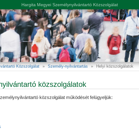
Hargita Megyei Személynyilvántartó Közszolgálat
vántartó Közszolgálat
Személy-nyilvántartás
Helyi közszolgálatok
yilvántartó közszolgálatok
zemélynyilvántartó közszolgálat működését felügyeljük:
s