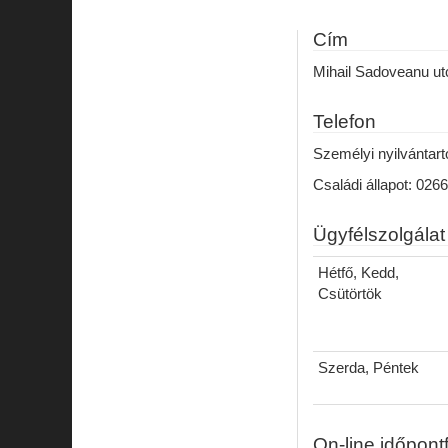
Cím
Mihail Sadoveanu utc
Telefon
Személyi nyilvántar
Családi állapot: 026
Ügyfélszolgálat
Hétfő, Kedd,
Csütörtök
Szerda, Péntek
On-line időpont