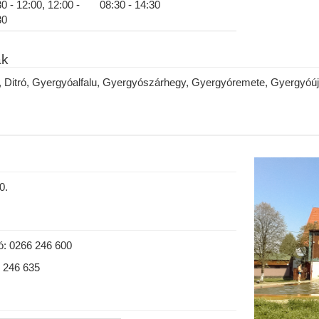
0 - 12:00, 12:00 -
08:30 - 14:30
30
ak
Ditró, Gyergyóalfalu, Gyergyószárhegy, Gyergyóremete, Gyergyóújf
0.
ó: 0266 246 600
6 246 635