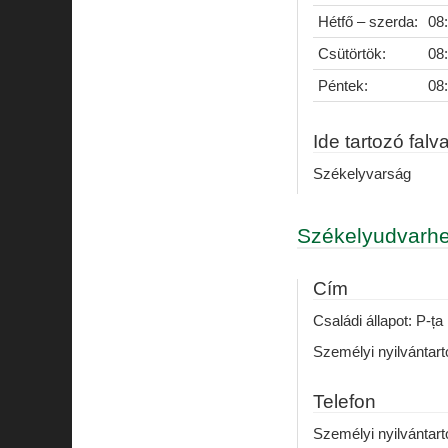
Hétfő – szerda:
08
Csütörtök:
08
Péntek:
08
Ide tartozó falv
Székelyvarság
Székelyudvarhe
Cím
Családi állapot: P-ța 
Személyi nyilvántartó
Telefon
Személyi nyilvántart