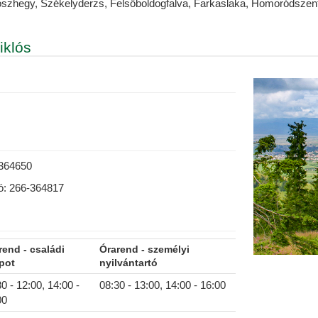
szhegy, Székelyderzs, Felsőboldogfalva, Farkaslaka, Homoródszent
iklós
-364650
tó: 266-364817
rend - családi
Órarend - személyi
apot
nyilvántartó
0 - 12:00, 14:00 -
08:30 - 13:00, 14:00 - 16:00
00