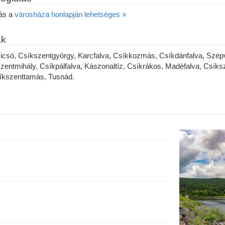
lás a
városháza honlapján lehetséges »
ak
icsó, Csíkszentgyörgy, Karcfalva, Csíkkozmás, Csíkdánfalva, Szépv
entmihály, Csíkpálfalva, Kászonaltíz, Csíkrákos, Madéfalva, Csíksz
íkszenttamás, Tusnád.