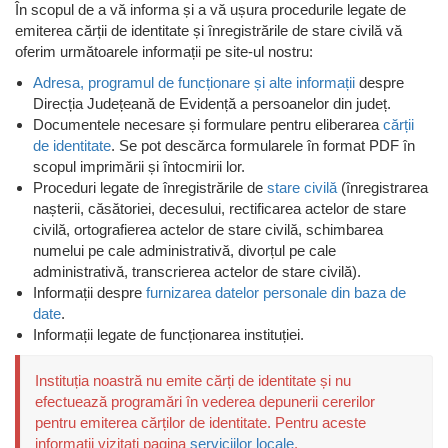
În scopul de a vă informa și a vă ușura procedurile legate de
emiterea cărții de identitate și înregistrările de stare civilă vă
oferim următoarele informații pe site-ul nostru:
Adresa, programul de funcționare și alte informații
despre
Direcția Județeană de Evidență a persoanelor din județ.
Documentele necesare și formulare pentru eliberarea
cărții
de identitate
. Se pot descărca formularele în format PDF în
scopul imprimării și întocmirii lor.
Proceduri legate de înregistrările de
stare civilă
(înregistrarea
nașterii, căsătoriei, decesului, rectificarea actelor de stare
civilă, ortografierea actelor de stare civilă, schimbarea
numelui pe cale administrativă, divorțul pe cale
administrativă, transcrierea actelor de stare civilă).
Informații despre
furnizarea datelor personale din baza de
date
.
Informații legate de funcționarea instituției.
Instituția noastră nu emite cărți de identitate și nu
efectuează programări în vederea depunerii cererilor
pentru emiterea cărților de identitate. Pentru aceste
informații vizitați pagina
serviciilor locale
.