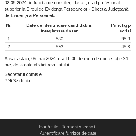
08.05.2024, în funcția de consilier, clasa I, grad profesional
superior la Biroul de Evidența Persoanelor - Direcția Județeană
de Evidență a Persoanelor.
Nr.
Date de identificare candidat/nr.
Punctaj pro
înregistrare dosar
scrisă
1
580
95,3
2
593
45,3
Afișat astăzi, 09 mai 2024, ora 10:00, termen de contestație 24
ore, de la data afișării rezultatului.
Secretarul comisiei
Péli Szidónia
Hartă site
|
Termeni și condiții
Autentificare furnizor de date