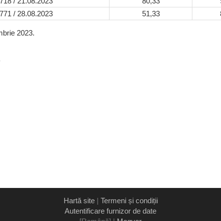
718 / 21.08.2023
80,33
771 / 28.08.2023
51,33
mbrie 2023.
Hartă site
|
Termeni și condiții
Autentificare furnizor de date