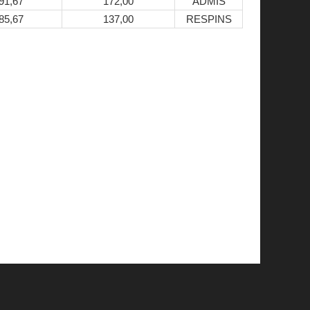
91,67
172,00
ADMIS
85,67
137,00
RESPINS