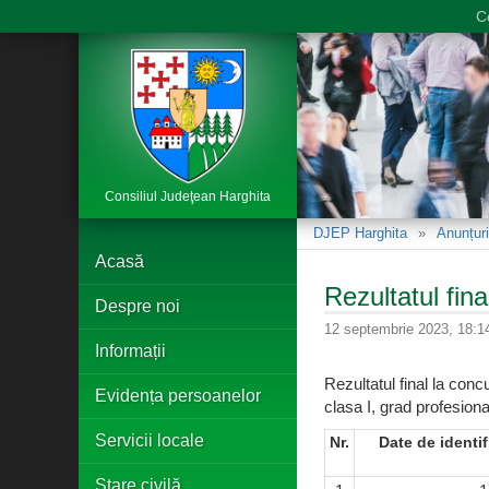
C
Consiliul Judeţean Harghita
DJEP Harghita
Anunțuri
Acasă
Rezultatul fin
Despre noi
12 septembrie 2023, 18:1
Informații
Rezultatul final la con
Evidența persoanelor
clasa I, grad profesion
Servicii locale
Nr.
Date de identif
Stare civilă