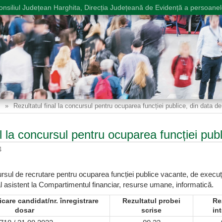
onsiliul Județean Harghita, Direcția Județeană de Evidență a persoanel
Rezultatul final la concursul pentru ocuparea funcției publice, din data d
al la concursul pentru ocuparea funcției pub
4
cursul de recrutare pentru ocuparea funcției publice vacante, de execuț
al asistent la Compartimentul financiar, resurse umane, informatică.
icare candidat/nr. înregistrare
Rezultatul probei
Re
dosar
scrise
int