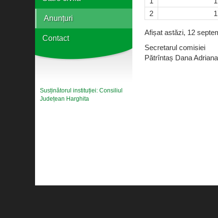
1
1
2
1
Anunțuri
Afișat astăzi, 12 septe
Contact
Secretarul comisiei
Pătrîntaș Dana Adriana
Susținătorul instituției: Consiliul
Județean Harghita