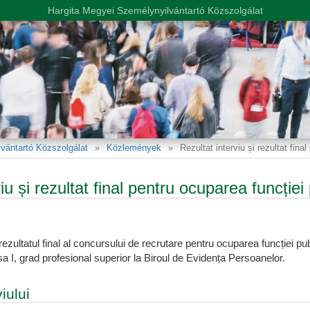
Hargita Megyei Személynyilvántartó Közszolgálat
vántartó Közszolgálat
Közlemények
Rezultat interviu și rezultat fin
viu și rezultat final pentru ocuparea funcție
i rezultatul final al concursului de recrutare pentru ocuparea funcției 
asa I, grad profesional superior la Biroul de Evidența Persoanelor.
iului