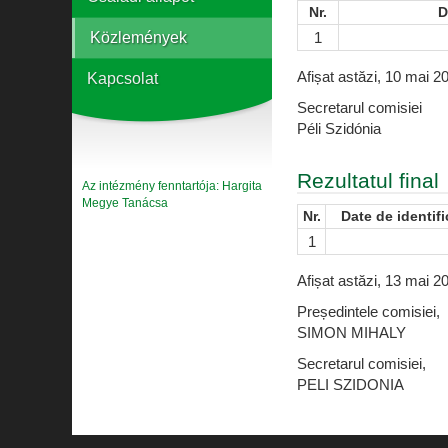
Nr.
D
Közlemények
1
Afișat astăzi, 10 mai 20
Kapcsolat
Secretarul comisiei
Péli Szidónia
Rezultatul final
Az intézmény fenntartója: Hargita
Megye Tanácsa
Nr.
Date de identifi
1
Afișat astăzi, 13 mai 2
Președintele comisiei,
SIMON MIHALY
Secretarul comisiei,
PELI SZIDONIA