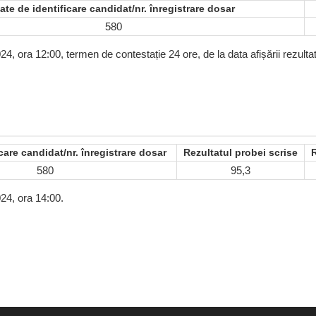
ate de identificare candidat/nr. înregistrare dosar
580
24, ora 12:00, termen de contestație 24 ore, de la data afișării rezultat
care candidat/nr. înregistrare dosar
Rezultatul probei scrise
R
580
95,3
024, ora 14:00.