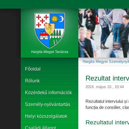
Hargita Megye Tanácsa
Hargita Megyei Személynyil
Főoldal
Rezultat inter
Rólunk
2024. május 10., 10:44
Közérdekű információk
Rezultatul interviului ș
Személy-nyilvántartás
funcția de consilier, cl
Helyi közszolgálatok
Rezultatul interv
Családi állapot