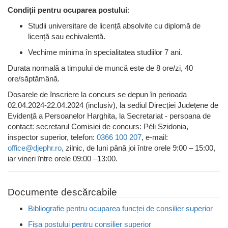
Condiții pentru ocuparea postului
:
Studii universitare de licență absolvite cu diplomă de
licență sau echivalentă.
Vechime minima în specialitatea studiilor 7 ani.
Durata normală a timpului de muncă este de 8 ore/zi, 40
ore/săptămână.
Dosarele de înscriere la concurs se depun în perioada
02.04.2024-22.04.2024 (inclusiv), la sediul Direcției Județene de
Evidență a Persoanelor Harghita, la Secretariat - persoana de
contact: secretarul Comisiei de concurs: Péli Szidonia,
inspector superior, telefon:
0366 100 207
, e-mail:
office@djephr.ro
, zilnic, de luni până joi între orele 9:00 – 15:00,
iar vineri între orele 09:00 –13:00.
Documente descărcabile
Bibliografie pentru ocuparea funcței de consilier superior
Fișa postului pentru consilier superior