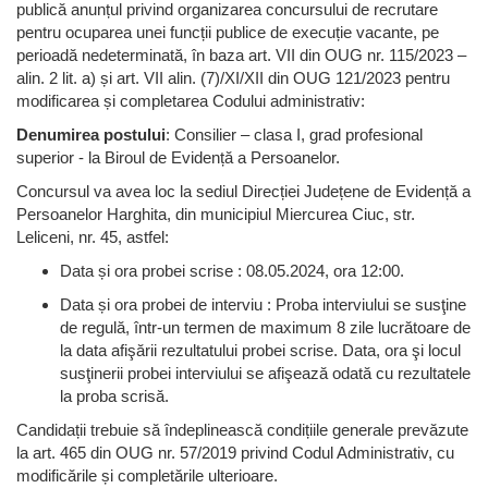
publică anunțul privind organizarea concursului de recrutare
pentru ocuparea unei funcții publice de execuție vacante, pe
perioadă nedeterminată, în baza art. VII din OUG nr. 115/2023 –
alin. 2 lit. a) și art. VII alin. (7)/XI/XII din OUG 121/2023 pentru
modificarea și completarea Codului administrativ:
Denumirea postului
: Consilier – clasa I, grad profesional
superior - la Biroul de Evidență a Persoanelor.
Concursul va avea loc la sediul Direcției Județene de Evidență a
Persoanelor Harghita, din municipiul Miercurea Ciuc, str.
Leliceni, nr. 45, astfel:
Data și ora probei scrise : 08.05.2024, ora 12:00.
Data și ora probei de interviu : Proba interviului se susţine
de regulă, într-un termen de maximum 8 zile lucrătoare de
la data afişării rezultatului probei scrise. Data, ora şi locul
susţinerii probei interviului se afişează odată cu rezultatele
la proba scrisă.
Candidații trebuie să îndeplinească condițiile generale prevăzute
la art. 465 din OUG nr. 57/2019 privind Codul Administrativ, cu
modificările și completările ulterioare.