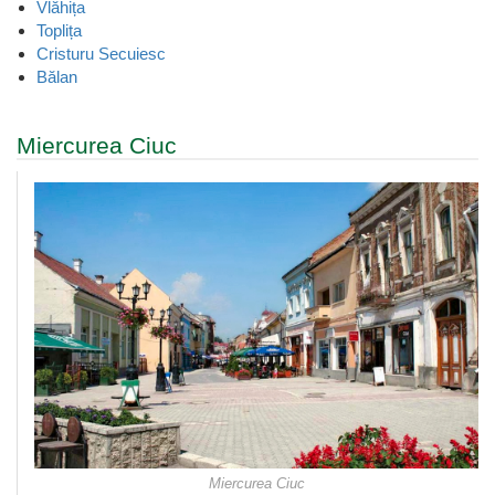
Vlăhița
Toplița
Cristuru Secuiesc
Bălan
Miercurea Ciuc
Miercurea Ciuc