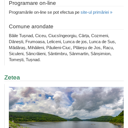
Programare on-line
Programările on-line se pot efectua pe
site-ul primăriei »
Comune arondate
Băile Tușnad, Ciceu, Ciucsîngeorgiu, Cârța, Cozmeni,
Dănești, Frumoasa, Leliceni, Lunca de jos, Lunca de Sus,
Mădăraș, Mihăileni, Păulieni-Ciuc, Plăieșu de Jos, Racu,
Siculeni, Sâncrăieni, Sântimbru, Sânmartin, Sânșimion,
Tomești, Tușnad.
Zetea