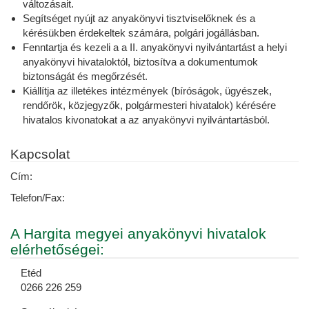
változásait.
Segítséget nyújt az anyakönyvi tisztviselőknek és a
kérésükben érdekeltek számára, polgári jogállásban.
Fenntartja és kezeli a a II. anyakönyvi nyilvántartást a helyi
anyakönyvi hivataloktól, biztosítva a dokumentumok
biztonságát és megőrzését.
Kiállítja az illetékes intézmények (bíróságok, ügyészek,
rendőrök, közjegyzők, polgármesteri hivatalok) kérésére
hivatalos kivonatokat a az anyakönyvi nyilvántartásból.
Kapcsolat
Cím:
Telefon/Fax:
A Hargita megyei anyakönyvi hivatalok
elérhetőségei:
Etéd
0266 226 259