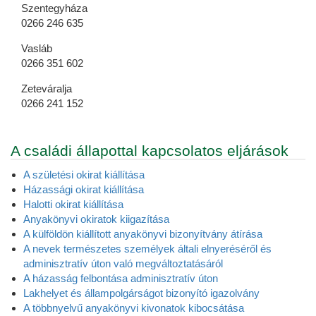
Szentegyháza
0266 246 635
Vasláb
0266 351 602
Zeteváralja
0266 241 152
A családi állapottal kapcsolatos eljárások
A születési okirat kiállítása
Házassági okirat kiállítása
Halotti okirat kiállítása
Anyakönyvi okiratok kiigazítása
A külföldön kiállított anyakönyvi bizonyítvány átírása
A nevek természetes személyek általi elnyeréséről és
adminisztratív úton való megváltoztatásáról
A házasság felbontása adminisztratív úton
Lakhelyet és állampolgárságot bizonyító igazolvány
A többnyelvű anyakönyvi kivonatok kibocsátása