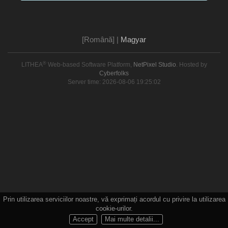
[Română]
|
Magyar
®
LITHEA
Web-based Software Platform,
NetPixel Studio
. Hosted by
Cyberfolks
Server time: 2026-08-06 19:25:02
Prin utilizarea serviciilor noastre, vă exprimați acordul cu privire la utilizarea
cookie-urilor.
Accept
Mai multe detalii...